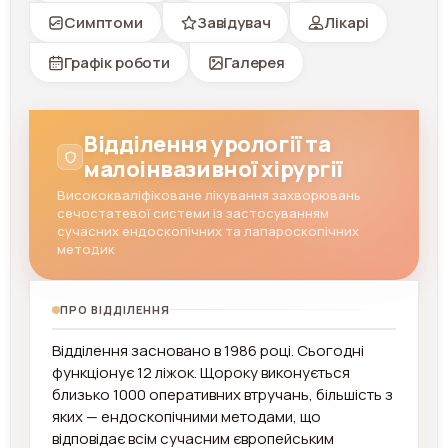
Симптоми
Завідувач
Лікарі
Графік роботи
Галерея
Відділення урології та
малоінвазивної хірургії
Висококваліфіковане лікування захворювань
сечостатевої системи із застосуванням
сучасних ендоскопічних та лапароскопічних
методик
ПРО ВІДДІЛЕННЯ
Відділення засновано в 1986 році. Сьогодні
функціонує 12 ліжок. Щороку виконується
близько 1000 оперативних втручань, більшість з
яких — ендоскопічними методами, що
відповідає всім сучасним європейським