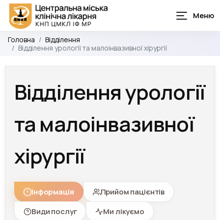
Головна
Відділення
Відділення урології та малоінвазивної хірургії
Відділення урології
та малоінвазивної
хірургії
Інформація
Прийом пацієнтів
Види послуг
Ми лікуємо