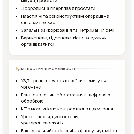
міхура, простати
Доброякісна гіперплазія простати
Пластичні та реконструктивні операції на
сечових шляхах
Запальні захворювання та нетримання сечі
Варикоцеле, гідроцеле, кісти та пухлини
органів калитки
ДІАГНОСТИЧНІ МОЖЛИВОСТІ
УЗД органів сечостатевої системи, у т.ч.
ургентне
Рентгенологічні обстеження з цифровою
обробкою
КТ з можливістю контрастного підсилення
Уретроскопія, цистоскопія,
уретеропієлоскопія
Бактеріальний посів сечі на флору і чутливість