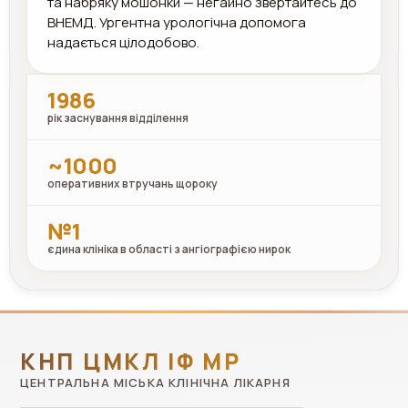
та набряку мошонки — негайно звертайтесь до
ВНЕМД. Ургентна урологічна допомога
надається цілодобово.
1986
рік заснування відділення
~1000
оперативних втручань щороку
№1
єдина клініка в області з ангіографією нирок
КНП ЦМКЛ ІФ МР
ЦЕНТРАЛЬНА МІСЬКА КЛІНІЧНА ЛІКАРНЯ