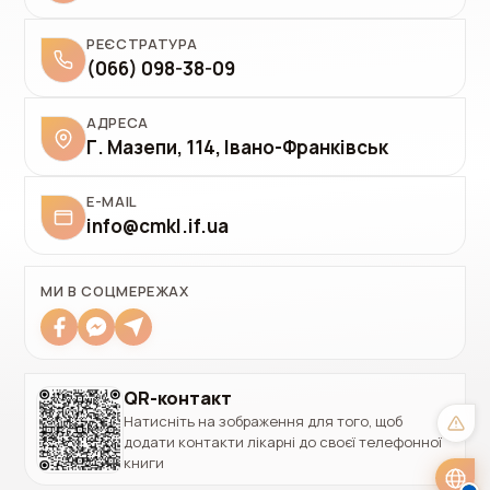
РЕЄСТРАТУРА
(066) 098-38-09
АДРЕСА
Г. Мазепи, 114, Івано-Франківськ
E-MAIL
info@cmkl.if.ua
✓
Українська
UK
Polski
PL
МИ В СОЦМЕРЕЖАХ
Italiano
IT
Deutsch
DE
QR-контакт
Натисніть на зображення для того, щоб
English
EN
додати контакти лікарні до своєї телефонної
книги