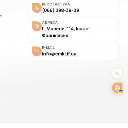
РЕЄСТРАТУРА
(066) 098-38-09
и
АДРЕСА
✓
Українська
UK
Г. Мазепи, 114, Івано-
Франківськ
Polski
PL
E-MAIL
Italiano
IT
info@cmkl.if.ua
Deutsch
DE
English
EN