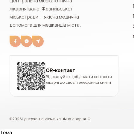
Центральна міська клінічна
лікарня Івано-Франківської
міської ради — якісна медична
допомога для мешканців міста.
QR-контакт
Відскануйте щоб додати контакти
лікарні до своєї телефонної книги
©
2026
Центральна міська клінічна лікарня ІФ
Тема