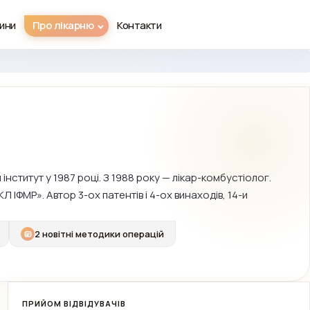
ини
Про лікарню
Контакти
інститут у 1987 році. З 1988 року — лікар-комбустіолог.
 ІФМР». Автор 3-ох патентів і 4-ох винаходів, 14-и
2 новітні методики операцій
ПРИЙОМ ВІДВІДУВАЧІВ