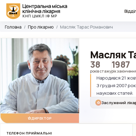
Відді
Головна
Про лікарню
Масляк Тарас Романович
Масляк Т
38
1987
років стажу
рік закінченн
Народився 21 жовтн
З грудня 2007 рок
наукових статей.
Заслужений ліка
ДИРЕКТОР
ТЕЛЕФОН ПРИЙМАЛЬНІ