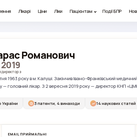
лення
Лікарі
Ціни
Ліки
Пацієнтам
Події БПР
Нов
арас Романович
2019
я
директор з
я 1963 року в м. Калуші. Закінчив Івано-Франківський медичний 
у — головний лікар. З 2 вересня 2019 року — директор КНП «ЦМКЛ
р України
3 патенти, 4 винаходи
14 наукових статей
EMAIL ПРИЙМАЛЬНІ