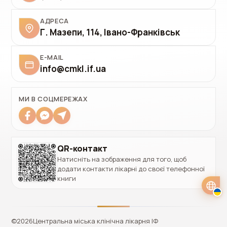
АДРЕСА
Г. Мазепи, 114, Івано-Франківськ
E-MAIL
info@cmkl.if.ua
✓
Українська
UK
Polski
PL
МИ В СОЦМЕРЕЖАХ
Italiano
IT
Deutsch
DE
QR-контакт
Натисніть на зображення для того, щоб
English
EN
додати контакти лікарні до своєї телефонної
книги
©
2026
Центральна міська клінічна лікарня ІФ