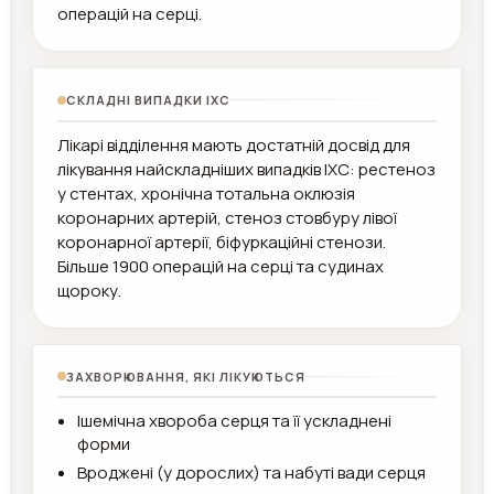
операцій на серці.
СКЛАДНІ ВИПАДКИ ІХС
Лікарі відділення мають достатній досвід для
лікування найскладніших випадків ІХС: рестеноз
у стентах, хронічна тотальна оклюзія
коронарних артерій, стеноз стовбуру лівої
коронарної артерії, біфуркаційні стенози.
Більше 1900 операцій на серці та судинах
щороку.
ЗАХВОРЮВАННЯ, ЯКІ ЛІКУЮТЬСЯ
Ішемічна хвороба серця та її ускладнені
форми
Вроджені (у дорослих) та набуті вади серця