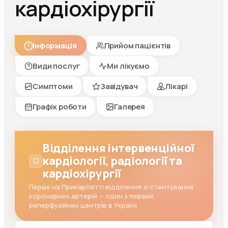
кардіохірургії
Інформація
Прийом пацієнтів
Види послуг
Ми лікуємо
Симптоми
Завідувач
Лікарі
Графік роботи
Галерея
Відділення інтервенційної
кардіології, радіології та
кардіохірургії
Перше на Прикарпатті відділення зі стентування
коронарних артерій — один з перших
реперфузійних центрів в Україні