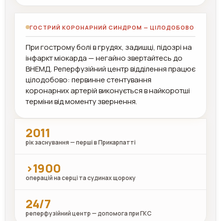
ГОСТРИЙ КОРОНАРНИЙ СИНДРОМ — ЦІЛОДОБОВО
При гострому болі в грудях, задишці, підозрі на
інфаркт міокарда — негайно звертайтесь до
ВНЕМД. Реперфузійний центр відділення працює
цілодобово: первинне стентування
коронарних артерій виконується в найкоротші
терміни від моменту звернення.
2011
рік заснування — перші в Прикарпатті
>1900
операцій на серці та судинах щороку
24/7
реперфузійний центр — допомога при ГКС