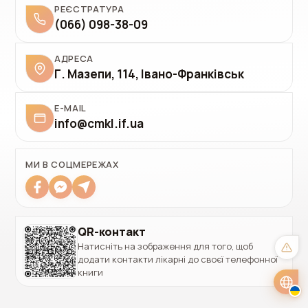
РЕЄСТРАТУРА
(066) 098-38-09
АДРЕСА
Г. Мазепи, 114, Івано-Франківськ
E-MAIL
info@cmkl.if.ua
✓
Українська
UK
Polski
PL
МИ В СОЦМЕРЕЖАХ
Italiano
IT
Deutsch
DE
QR-контакт
Натисніть на зображення для того, щоб
English
EN
додати контакти лікарні до своєї телефонної
книги