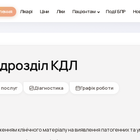
ілення
Лікарі
Ціни
Ліки
Пацієнтам
Події БПР
Но
ідрозділ КДЛ
 послуг
Діагностика
Графік роботи
женням клінічного матеріалу на виявлення патогенних та 