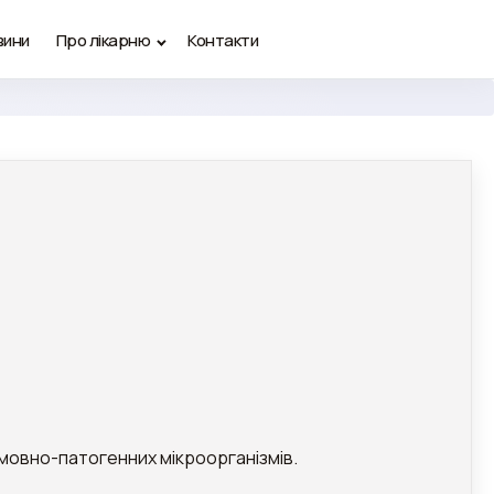
вини
Про лікарню
Контакти
умовно-патогенних мікроорганізмів.