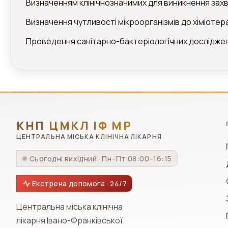
Визначенням клінічнозначимих для виникнення захв
Визначення чутливості мікроорганізмів до хіміоте
Проведення санітарно-бактеріологічних досліджень
КНП ЦМКЛ ІФ МР
ЦЕНТРАЛЬНА МІСЬКА КЛІНІЧНА ЛІКАРНЯ
Сьогодні вихідний · Пн–Пт 08:00–16:15
Екстрена допомога · 24/7
Центральна міська клінічна
лікарня Івано-Франківської